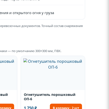
ения и открытого огня у груза
перевозочных документов. Точный состав снаряжения
 Знаки — по умолчанию 300×300 мм, ПВХ.
овый
Огнетушитель порошковый
ОП-6
1 750 ₽
корзину
В корзину · 2 шт