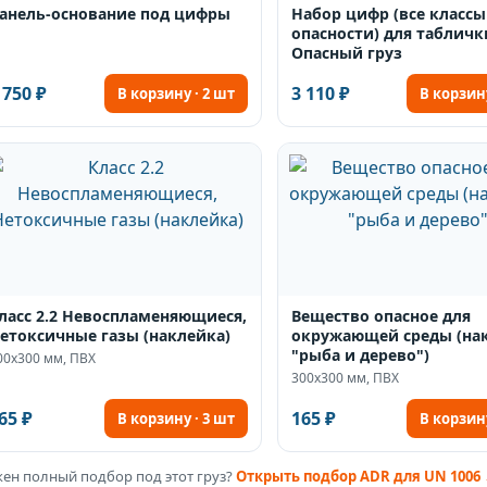
анель-основание под цифры
Набор цифр (все классы
опасности) для табличк
Опасный груз
 750 ₽
3 110 ₽
В корзину · 2 шт
В корзину
ласс 2.2 Невоспламеняющиеся,
Вещество опасное для
етоксичные газы (наклейка)
окружающей среды (нак
"рыба и дерево")
00х300 мм, ПВХ
300х300 мм, ПВХ
65 ₽
165 ₽
В корзину · 3 шт
В корзину
ен полный подбор под этот груз?
Открыть подбор ADR для UN 1006