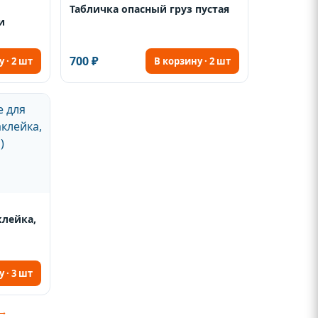
Табличка опасный груз пустая
и
700 ₽
 · 2 шт
В корзину · 2 шт
лейка,
 · 3 шт
 →