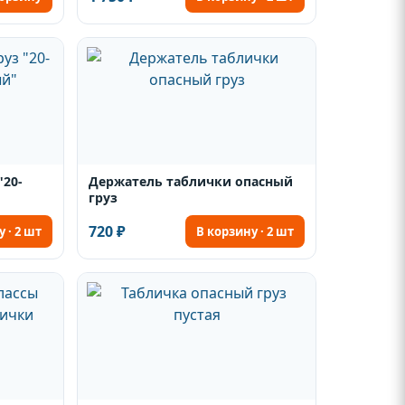
"20-
Держатель таблички опасный
груз
720 ₽
 · 2 шт
В корзину · 2 шт