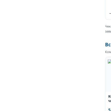
Чек
зав
Вс
Ком
К
ч
5