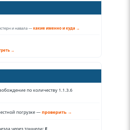
истерн и навала —
какие именно и куда →
треть →
обождение по количеству 1.1.3.6
местной погрузке —
проверить →
езда через тоннели:
E