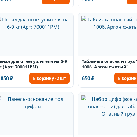
енал для огнетушителя на 6-9
Табличка опасный груз 
г (Арт: 700011PM)
1006. Аргон сжатый"
 850 ₽
650 ₽
В корзину · 2 шт
В корзину