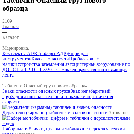
Таблички Опасный груз нового
образца
2109
Главная
—
Каталог
—
Маркировка
Комплекты ADR (наборы АДР)
Ящик для
инструментов
Классы опасности
Проблесковые
маячки
Устройства заземления автоцистерны
Оборудование по
ДОПОГ и ТР ТС 018/2011
Самоклеющаяся светоотражающая
лента
—
Таблички Опасный груз нового образца
Знаки опасности опасных грузов
Знак негабаритный
груз
Задний опознавательный знак
Знаки ограничения
скорости
Держатели (карманы) табличек и знаков опасности
5 товаров
Наборные таблички, цифры и таблички с переключателями