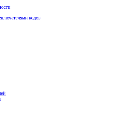
ности
еключателями кодов
й