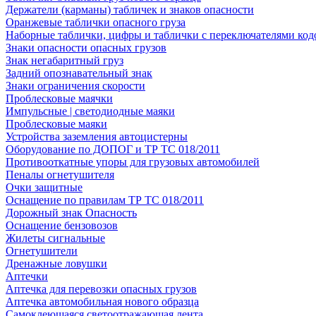
Держатели (карманы) табличек и знаков опасности
Оранжевые таблички опасного груза
Наборные таблички, цифры и таблички с переключателями код
Знаки опасности опасных грузов
Знак негабаритный груз
Задний опознавательный знак
Знаки ограничения скорости
Проблесковые маячки
Импульсные | светодиодные маяки
Проблесковые маяки
Устройства заземления автоцистерны
Оборудование по ДОПОГ и ТР ТС 018/2011
Противооткатные упоры для грузовых автомобилей
Пеналы огнетушителя
Очки защитные
Оснащение по правилам ТР ТС 018/2011
Дорожный знак Опасность
Оснащение бензовозов
Жилеты сигнальные
Огнетушители
Дренажные ловушки
Аптечки
Аптечка для перевозки опасных грузов
Аптечка автомобильная нового образца
Самоклеющаяся светоотражающая лента