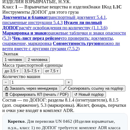
ИЗДЕЛИЯ ВЗРЫВЧАТЫЕ, Н.У.К.
Класс
1
— Взрывчатые вещества и изделия
Знаки
1
Код
1.1C
Инструменты ДОПОГ для этого груза
Документы и бланки
транспортный документ 5.4.1,
письменные инструкции 5.4.3
Нужен ли полный
ДОПОГ
расчёт освобождения по количеству (1.1.3.6)
Маркировка и знаки
оранжевые таблички и знаки опасности
(5.3)
Чек-лист перед рейсом
что проверить: документы,
снаряжение, маркировка
Совместимость грузов
можно ли
везти вместе с другими грузами (7.5.2)
Экипаж
1 человек
2 человека
Масса транспортной единицы
до 3,5 т
3,5–7,5 т
от 7,5 т
Количество машин
−
+
📩
Заказать через менеджера
🔗
Скопировать ссылку на подбор
🧾
Сформировать КП (печать / PDF)
↺
Новый подбор
Состав — по ДОПОГ: разделы 8.1.4 (огнетушители), 8.1.5
(доп. снаряжение), 5.3 (маркировка). Жилет, фонарь, перчатки
и очки уже входят в комплект ADR.
Коротко.
Для перевозки UN 0462 (Изделия взрывчатые,
н.у.к., класс 1) по ДОПОГ требуется: комплект ADR класса