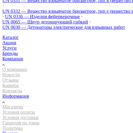
UN 0331 — Вещество взрывчатое бризантное, тип в (вещество 
·
UN 0332 — Вещество взрывчатое бризантное, тип е (вещество 
·
UN 0336 — Изделия фейерверочные
·
UN 0065 — Шнур детонирующий гибкий
·
UN 0030 — Детонаторы электрические для взрывных работ
Каталог
Акции
Услуги
Бренды
Компания
О компании
Новости
Отзывы
Карьера
Контакты
Информация
Магазины
Условия оплаты
Условия доставки
Гарантия на товар
Политика