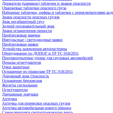
Держатели (карманы) табличек и знаков опасности
Оранжевые таблички опасного груза
Наборные таблички, цифры и таблички с переключателями код
Знаки опасности опасных грузов
Знак негабаритный груз
Задний опознавательный знак
Знаки ограничения скорости
Проблесковые маячки
Импульсные | светодиодные маяки
Проблесковые маяки
Устройства заземления автоцистерны
Оборудование по ДОПОГ и ТР ТС 018/2011
Противооткатные упоры для грузовых автомобилей
Пеналы огнетушителя
Очки защитные
Оснащение по правилам ТР ТС 018/2011
Дорожный знак Опасность
Оснащение бензовозов
Жилеты сигнальные
Огнетушители
Дренажные ловушки
Аптечки
Аптечка для перевозки опасных грузов
Аптечка автомобильная нового образца
Самоклеющаяся светоотражающая лента