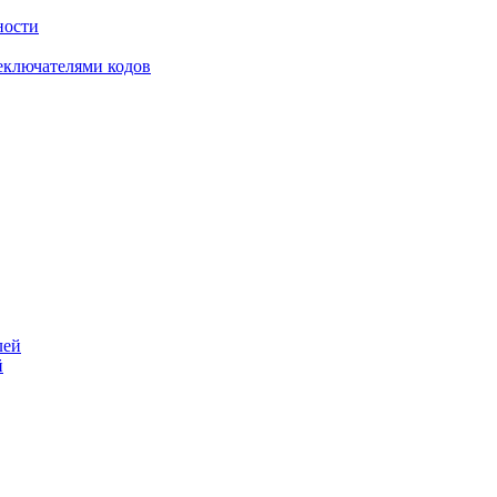
ности
еключателями кодов
й