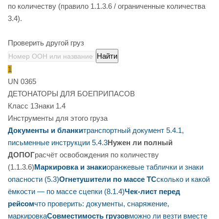
по количеству (правило 1.1.3.6 / ограниченные количества
3.4).
Проверить другой груз
Найти
1
UN 0365
ДЕТОНАТОРЫ ДЛЯ БОЕПРИПАСОВ
Класс 1
Знаки 1.4
Инструменты для этого груза
Документы и бланки
транспортный документ 5.4.1,
письменные инструкции 5.4.3
Нужен ли полный
ДОПОГ
расчёт освобождения по количеству
(1.1.3.6)
Маркировка и знаки
оранжевые таблички и знаки
опасности (5.3)
Огнетушители по массе ТС
сколько и какой
ёмкости — по массе сцепки (8.1.4)
Чек-лист перед
рейсом
что проверить: документы, снаряжение,
маркировка
Совместимость грузов
можно ли везти вместе