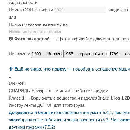
код опасности
Номер ООН, 4 цифры
введите н
или
Поиск по названию вещества
📷
Фото накладной
— сфотографируйте документ или пере
Например:
1203 — бензин
1965 — пропан-бутан
1789 — со
🤷
Ещё не знаю, что повезу
— подобрать оснащение машин
1
UN 0346
СНАРЯДЫ с разрывным или вышибным зарядом
Класс
1
— Взрывчатые вещества и изделия
Знаки
1
Код
1.2
Инструменты ДОПОГ для этого груза
Документы и бланки
транспортный документ 5.4.1, письме
знаки
оранжевые таблички и знаки опасности (5.3)
Чек-лист
другими грузами (7.5.2)