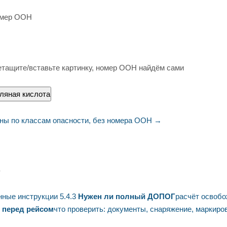
омер ООН
тащите/вставьте картинку, номер ООН найдём сами
ляная кислота
ы по классам опасности, без номера ООН →
D
нные инструкции 5.4.3
Нужен ли полный ДОПОГ
расчёт освобож
 перед рейсом
что проверить: документы, снаряжение, маркиро