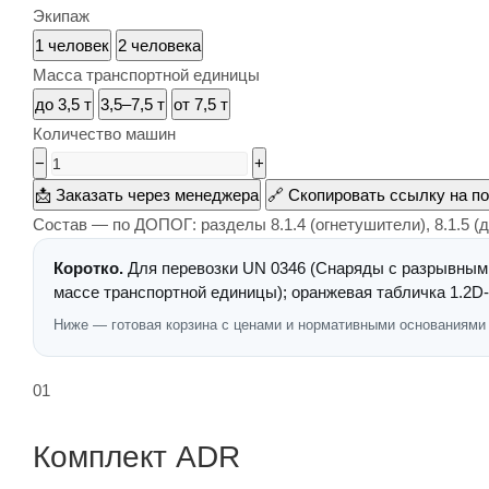
Экипаж
1 человек
2 человека
Масса транспортной единицы
до 3,5 т
3,5–7,5 т
от 7,5 т
Количество машин
−
+
📩
Заказать через менеджера
🔗
Скопировать ссылку на п
Состав — по ДОПОГ: разделы 8.1.4 (огнетушители), 8.1.5 (д
Коротко.
Для перевозки UN 0346 (Снаряды с разрывным, к
массе транспортной единицы); оранжевая табличка 1.2D-0
Ниже — готовая корзина с ценами и нормативными основаниями (Д
01
Комплект ADR