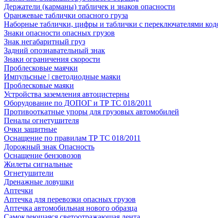
Держатели (карманы) табличек и знаков опасности
Оранжевые таблички опасного груза
Наборные таблички, цифры и таблички с переключателями код
Знаки опасности опасных грузов
Знак негабаритный груз
Задний опознавательный знак
Знаки ограничения скорости
Проблесковые маячки
Импульсные | светодиодные маяки
Проблесковые маяки
Устройства заземления автоцистерны
Оборудование по ДОПОГ и ТР ТС 018/2011
Противооткатные упоры для грузовых автомобилей
Пеналы огнетушителя
Очки защитные
Оснащение по правилам ТР ТС 018/2011
Дорожный знак Опасность
Оснащение бензовозов
Жилеты сигнальные
Огнетушители
Дренажные ловушки
Аптечки
Аптечка для перевозки опасных грузов
Аптечка автомобильная нового образца
Самоклеющаяся светоотражающая лента