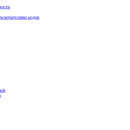
ности
еключателями кодов
й