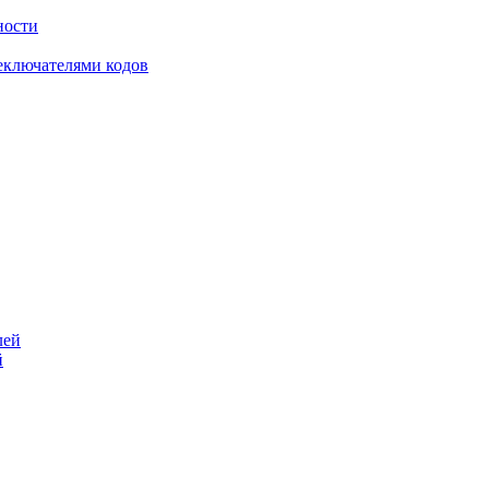
ности
еключателями кодов
й