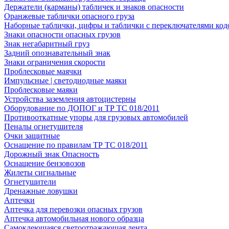
Держатели (карманы) табличек и знаков опасности
Оранжевые таблички опасного груза
Наборные таблички, цифры и таблички с переключателями код
Знаки опасности опасных грузов
Знак негабаритный груз
Задний опознавательный знак
Знаки ограничения скорости
Проблесковые маячки
Импульсные | светодиодные маяки
Проблесковые маяки
Устройства заземления автоцистерны
Оборудование по ДОПОГ и ТР ТС 018/2011
Противооткатные упоры для грузовых автомобилей
Пеналы огнетушителя
Очки защитные
Оснащение по правилам ТР ТС 018/2011
Дорожный знак Опасность
Оснащение бензовозов
Жилеты сигнальные
Огнетушители
Дренажные ловушки
Аптечки
Аптечка для перевозки опасных грузов
Аптечка автомобильная нового образца
Самоклеющаяся светоотражающая лента