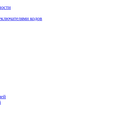
ности
еключателями кодов
й