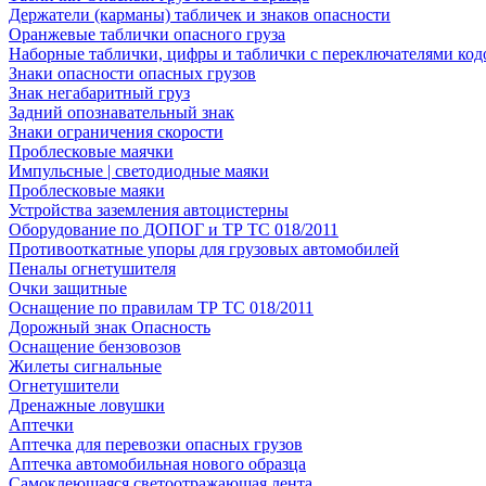
Держатели (карманы) табличек и знаков опасности
Оранжевые таблички опасного груза
Наборные таблички, цифры и таблички с переключателями код
Знаки опасности опасных грузов
Знак негабаритный груз
Задний опознавательный знак
Знаки ограничения скорости
Проблесковые маячки
Импульсные | светодиодные маяки
Проблесковые маяки
Устройства заземления автоцистерны
Оборудование по ДОПОГ и ТР ТС 018/2011
Противооткатные упоры для грузовых автомобилей
Пеналы огнетушителя
Очки защитные
Оснащение по правилам ТР ТС 018/2011
Дорожный знак Опасность
Оснащение бензовозов
Жилеты сигнальные
Огнетушители
Дренажные ловушки
Аптечки
Аптечка для перевозки опасных грузов
Аптечка автомобильная нового образца
Самоклеющаяся светоотражающая лента