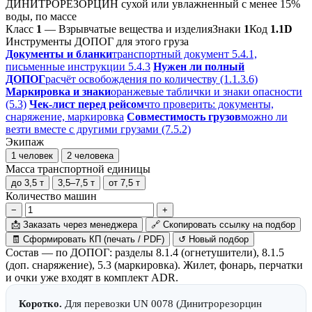
ДИНИТРОРЕЗОРЦИН сухой или увлажненный с менее 15%
воды, по массе
Класс
1
— Взрывчатые вещества и изделия
Знаки
1
Код
1.1D
Инструменты ДОПОГ для этого груза
Документы и бланки
транспортный документ 5.4.1,
письменные инструкции 5.4.3
Нужен ли полный
ДОПОГ
расчёт освобождения по количеству (1.1.3.6)
Маркировка и знаки
оранжевые таблички и знаки опасности
(5.3)
Чек-лист перед рейсом
что проверить: документы,
снаряжение, маркировка
Совместимость грузов
можно ли
везти вместе с другими грузами (7.5.2)
Экипаж
1 человек
2 человека
Масса транспортной единицы
до 3,5 т
3,5–7,5 т
от 7,5 т
Количество машин
−
+
📩
Заказать через менеджера
🔗
Скопировать ссылку на подбор
🧾
Сформировать КП (печать / PDF)
↺
Новый подбор
Состав — по ДОПОГ: разделы 8.1.4 (огнетушители), 8.1.5
(доп. снаряжение), 5.3 (маркировка). Жилет, фонарь, перчатки
и очки уже входят в комплект ADR.
Коротко.
Для перевозки UN 0078 (Динитрорезорцин