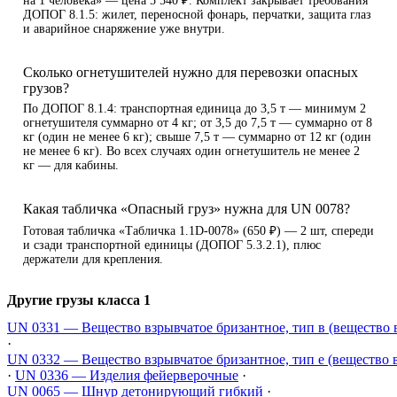
на 1 человека» — цена 5 540 ₽. Комплект закрывает требования
ДОПОГ 8.1.5: жилет, переносной фонарь, перчатки, защита глаз
и аварийное снаряжение уже внутри.
Сколько огнетушителей нужно для перевозки опасных
грузов?
По ДОПОГ 8.1.4: транспортная единица до 3,5 т — минимум 2
огнетушителя суммарно от 4 кг; от 3,5 до 7,5 т — суммарно от 8
кг (один не менее 6 кг); свыше 7,5 т — суммарно от 12 кг (один
не менее 6 кг). Во всех случаях один огнетушитель не менее 2
кг — для кабины.
Какая табличка «Опасный груз» нужна для UN 0078?
Готовая табличка «Табличка 1.1D-0078» (650 ₽) — 2 шт, спереди
и сзади транспортной единицы (ДОПОГ 5.3.2.1), плюс
держатели для крепления.
Другие грузы класса 1
UN 0331 — Вещество взрывчатое бризантное, тип в (вещество 
·
UN 0332 — Вещество взрывчатое бризантное, тип е (вещество 
·
UN 0336 — Изделия фейерверочные
·
UN 0065 — Шнур детонирующий гибкий
·