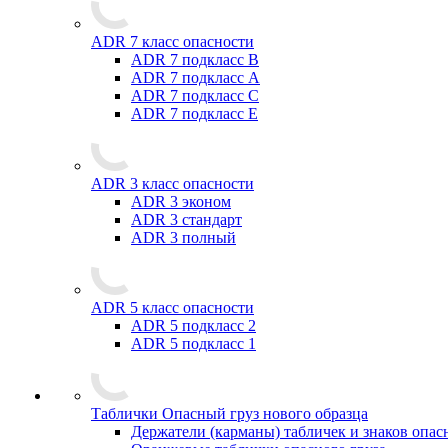
ADR 7 класс опасности
ADR 7 подкласс B
ADR 7 подкласс A
ADR 7 подкласс C
ADR 7 подкласс E
ADR 3 класс опасности
ADR 3 эконом
ADR 3 стандарт
ADR 3 полный
ADR 5 класс опасности
ADR 5 подкласс 2
ADR 5 подкласс 1
Таблички Опасный груз нового образца
Держатели (карманы) табличек и знаков опас