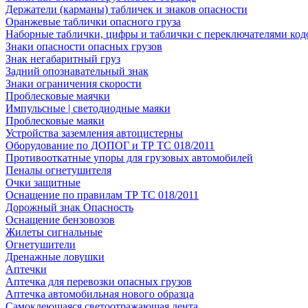
Держатели (карманы) табличек и знаков опасности
Оранжевые таблички опасного груза
Наборные таблички, цифры и таблички с переключателями код
Знаки опасности опасных грузов
Знак негабаритный груз
Задний опознавательный знак
Знаки ограничения скорости
Проблесковые маячки
Импульсные | светодиодные маяки
Проблесковые маяки
Устройства заземления автоцистерны
Оборудование по ДОПОГ и ТР ТС 018/2011
Противооткатные упоры для грузовых автомобилей
Пеналы огнетушителя
Очки защитные
Оснащение по правилам ТР ТС 018/2011
Дорожный знак Опасность
Оснащение бензовозов
Жилеты сигнальные
Огнетушители
Дренажные ловушки
Аптечки
Аптечка для перевозки опасных грузов
Аптечка автомобильная нового образца
Самоклеющаяся светоотражающая лента