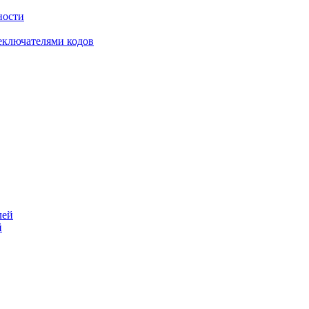
ности
еключателями кодов
й