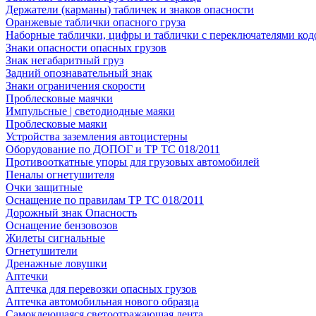
Держатели (карманы) табличек и знаков опасности
Оранжевые таблички опасного груза
Наборные таблички, цифры и таблички с переключателями код
Знаки опасности опасных грузов
Знак негабаритный груз
Задний опознавательный знак
Знаки ограничения скорости
Проблесковые маячки
Импульсные | светодиодные маяки
Проблесковые маяки
Устройства заземления автоцистерны
Оборудование по ДОПОГ и ТР ТС 018/2011
Противооткатные упоры для грузовых автомобилей
Пеналы огнетушителя
Очки защитные
Оснащение по правилам ТР ТС 018/2011
Дорожный знак Опасность
Оснащение бензовозов
Жилеты сигнальные
Огнетушители
Дренажные ловушки
Аптечки
Аптечка для перевозки опасных грузов
Аптечка автомобильная нового образца
Самоклеющаяся светоотражающая лента