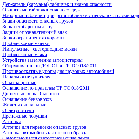
Держатели (карманы) табличек и знаков опасности
Оранжевые таблички опасного груза
Наборные таблички, цифры и таблички с переключателями код
Знаки опасности опасных грузов
Знак негабаритный груз
Задний опознавательный знак
Знаки ограничения скорости
Проблесковые маячки
Импульсные | светодиодные маяки
Проблесковые маяки
Устройства заземления автоцистерны
Оборудование по ДОПОГ и ТР ТС 018/2011
Противооткатные упоры для грузовых автомобилей
Пеналы огнетушителя
Очки защитные
Оснащение по правилам ТР ТС 018/2011
Дорожный знак Опасность
Оснащение бензовозов
Жилеты сигнальные
Огнетушители
Дренажные ловушки
Аптечки
Аптечка для перевозки опасных грузов
Аптечка автомобильная нового образца
Самоклеющаяся светоотражающая лента