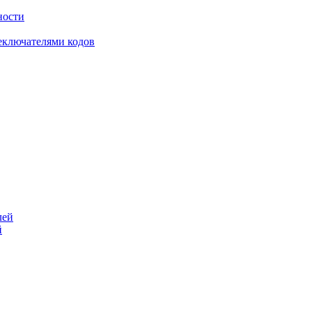
ности
еключателями кодов
й