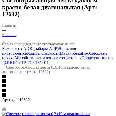
Светоотражающая лента 0,3х10 м
красно-белая диагональная (Арт.:
12632)
Главная
—
Каталог
—
Самоклеющаяся светоотражающая лента
Комплекты ADR (наборы АДР)
Ящик для
инструментов
Классы опасности
Маркировка
Проблесковые
маячки
Устройства заземления автоцистерны
Оборудование по
ДОПОГ и ТР ТС 018/2011
—
Светоотражающая лента 0,3х10 м красно-белая
диагональная (Арт.: 12632)
Артикул:
12632