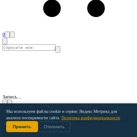
0
Запись…
ИИ-помощник может ошибаться — цены и наличие
Мы используем файлы cookie и сервис Яндекс.Метрика для
проверяйте у менеджеров. · v24
анализа посещаемости сайта.
Политика конфиденциальности
Здравствуйте! Подберу комплект ADR и отвечу на вопросы
по перевозке опасных грузов.
Принять
Отклонить