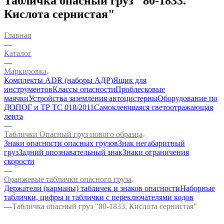
Табличка опасный груз "80-1833.
Кислота сернистая"
Главная
—
Каталог
—
Маркировка
Комплекты ADR (наборы АДР)
Ящик для
инструментов
Классы опасности
Проблесковые
маячки
Устройства заземления автоцистерны
Оборудование по
ДОПОГ и ТР ТС 018/2011
Самоклеющаяся светоотражающая
лента
—
Таблички Опасный груз нового образца
Знаки опасности опасных грузов
Знак негабаритный
груз
Задний опознавательный знак
Знаки ограничения
скорости
—
Оранжевые таблички опасного груза
Держатели (карманы) табличек и знаков опасности
Наборные
таблички, цифры и таблички с переключателями кодов
—
Табличка опасный груз "80-1833. Кислота сернистая"