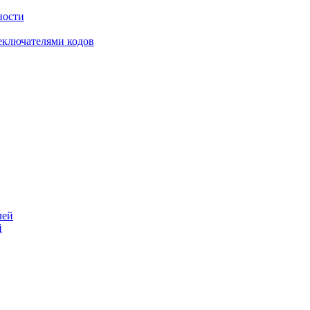
ности
еключателями кодов
й