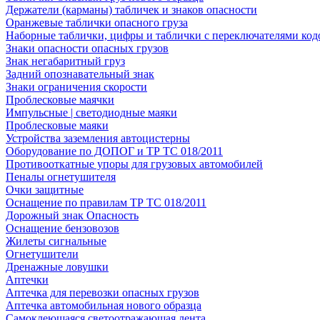
Держатели (карманы) табличек и знаков опасности
Оранжевые таблички опасного груза
Наборные таблички, цифры и таблички с переключателями код
Знаки опасности опасных грузов
Знак негабаритный груз
Задний опознавательный знак
Знаки ограничения скорости
Проблесковые маячки
Импульсные | светодиодные маяки
Проблесковые маяки
Устройства заземления автоцистерны
Оборудование по ДОПОГ и ТР ТС 018/2011
Противооткатные упоры для грузовых автомобилей
Пеналы огнетушителя
Очки защитные
Оснащение по правилам ТР ТС 018/2011
Дорожный знак Опасность
Оснащение бензовозов
Жилеты сигнальные
Огнетушители
Дренажные ловушки
Аптечки
Аптечка для перевозки опасных грузов
Аптечка автомобильная нового образца
Самоклеющаяся светоотражающая лента