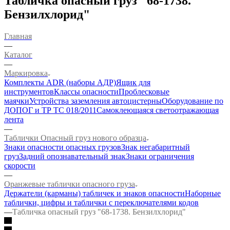
Табличка опасный груз "68-1738.
Бензилхлорид"
Главная
—
Каталог
—
Маркировка
Комплекты ADR (наборы АДР)
Ящик для
инструментов
Классы опасности
Проблесковые
маячки
Устройства заземления автоцистерны
Оборудование по
ДОПОГ и ТР ТС 018/2011
Самоклеющаяся светоотражающая
лента
—
Таблички Опасный груз нового образца
Знаки опасности опасных грузов
Знак негабаритный
груз
Задний опознавательный знак
Знаки ограничения
скорости
—
Оранжевые таблички опасного груза
Держатели (карманы) табличек и знаков опасности
Наборные
таблички, цифры и таблички с переключателями кодов
—
Табличка опасный груз "68-1738. Бензилхлорид"