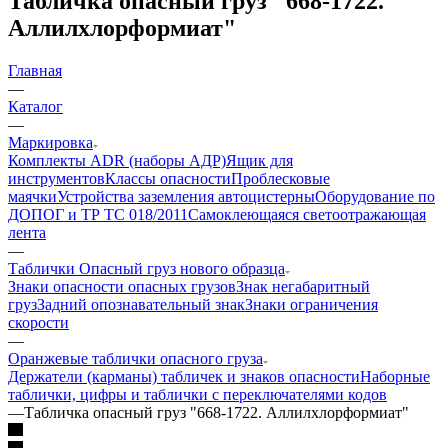
Табличка опасный груз "668-1722.
Аллилхлорформиат"
Главная
—
Каталог
—
Маркировка
Комплекты ADR (наборы АДР)
Ящик для
инструментов
Классы опасности
Проблесковые
маячки
Устройства заземления автоцистерны
Оборудование по
ДОПОГ и ТР ТС 018/2011
Самоклеющаяся светоотражающая
лента
—
Таблички Опасный груз нового образца
Знаки опасности опасных грузов
Знак негабаритный
груз
Задний опознавательный знак
Знаки ограничения
скорости
—
Оранжевые таблички опасного груза
Держатели (карманы) табличек и знаков опасности
Наборные
таблички, цифры и таблички с переключателями кодов
—
Табличка опасный груз "668-1722. Аллилхлорформиат"