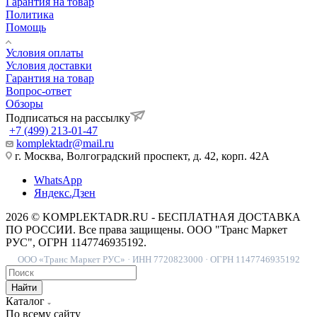
Гарантия на товар
Политика
Помощь
Условия оплаты
Условия доставки
Гарантия на товар
Вопрос-ответ
Обзоры
Подписаться на рассылку
+7 (499) 213-01-47
komplektadr@mail.ru
г. Москва, Волгоградский проспект, д. 42, корп. 42А
WhatsApp
Яндекс.Дзен
2026 © KOMPLEKTADR.RU - БЕСПЛАТНАЯ ДОСТАВКА
ПО РОССИИ. Все права защищены. ООО "Транс Маркет
РУС", ОГРН 1147746935192.
ООО «Транс Маркет РУС» · ИНН 7720823000 · ОГРН 1147746935192
Найти
Каталог
По всему сайту