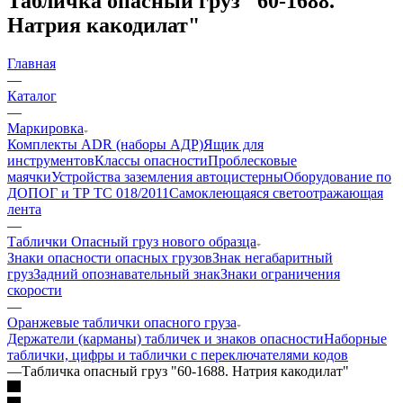
Табличка опасный груз "60-1688.
Натрия какодилат"
Главная
—
Каталог
—
Маркировка
Комплекты ADR (наборы АДР)
Ящик для
инструментов
Классы опасности
Проблесковые
маячки
Устройства заземления автоцистерны
Оборудование по
ДОПОГ и ТР ТС 018/2011
Самоклеющаяся светоотражающая
лента
—
Таблички Опасный груз нового образца
Знаки опасности опасных грузов
Знак негабаритный
груз
Задний опознавательный знак
Знаки ограничения
скорости
—
Оранжевые таблички опасного груза
Держатели (карманы) табличек и знаков опасности
Наборные
таблички, цифры и таблички с переключателями кодов
—
Табличка опасный груз "60-1688. Натрия какодилат"