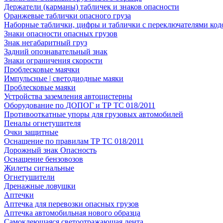
Держатели (карманы) табличек и знаков опасности
Оранжевые таблички опасного груза
Наборные таблички, цифры и таблички с переключателями код
Знаки опасности опасных грузов
Знак негабаритный груз
Задний опознавательный знак
Знаки ограничения скорости
Проблесковые маячки
Импульсные | светодиодные маяки
Проблесковые маяки
Устройства заземления автоцистерны
Оборудование по ДОПОГ и ТР ТС 018/2011
Противооткатные упоры для грузовых автомобилей
Пеналы огнетушителя
Очки защитные
Оснащение по правилам ТР ТС 018/2011
Дорожный знак Опасность
Оснащение бензовозов
Жилеты сигнальные
Огнетушители
Дренажные ловушки
Аптечки
Аптечка для перевозки опасных грузов
Аптечка автомобильная нового образца
Самоклеющаяся светоотражающая лента