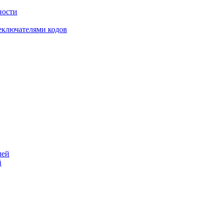
ности
еключателями кодов
й