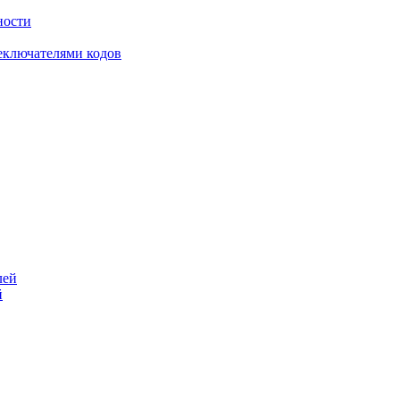
ности
еключателями кодов
й