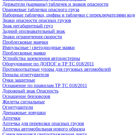
Держатели (карманы) табличек и знаков опасности
Оранжевые таблички опасного груза
Наборные таблички, цифры и таблички с переключателями код
Знаки опасности опасных грузов
Знак негабаритный груз
Задний опознавательный знак
Знаки ограничения скорости
Проблесковые маячки
Импульсные | светодиодные маяки
Проблесковые маяки
Устройства заземления автоцистерны
Оборудование по ДОПОГ и ТР ТС 018/2011
Противооткатные упоры для грузовых автомобилей
Пеналы огнетушителя
Очки защитные
Оснащение по правилам ТР ТС 018/2011
Дорожный знак Опасность
Оснащение бензовозов
Жилеты сигнальные
Огнетушители
Дренажные ловушки
Аптечки
Аптечка для перевозки опасных грузов
Аптечка автомобильная нового образца
Самоклеющаяся светоотражающая лента