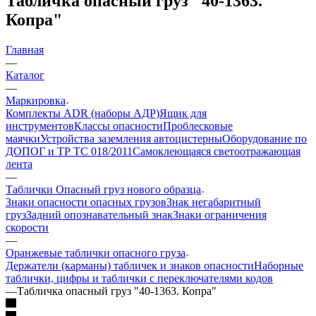
Табличка опасный груз "40-1363.
Копра"
Главная
—
Каталог
—
Маркировка
Комплекты ADR (наборы АДР)
Ящик для
инструментов
Классы опасности
Проблесковые
маячки
Устройства заземления автоцистерны
Оборудование по
ДОПОГ и ТР ТС 018/2011
Самоклеющаяся светоотражающая
лента
—
Таблички Опасный груз нового образца
Знаки опасности опасных грузов
Знак негабаритный
груз
Задний опознавательный знак
Знаки ограничения
скорости
—
Оранжевые таблички опасного груза
Держатели (карманы) табличек и знаков опасности
Наборные
таблички, цифры и таблички с переключателями кодов
—
Табличка опасный груз "40-1363. Копра"