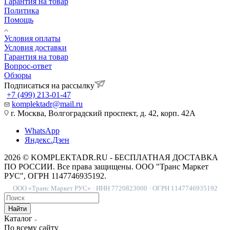
Гарантия на товар
Политика
Помощь
Условия оплаты
Условия доставки
Гарантия на товар
Вопрос-ответ
Обзоры
Подписаться на рассылку
+7 (499) 213-01-47
komplektadr@mail.ru
г. Москва, Волгоградский проспект, д. 42, корп. 42А
WhatsApp
Яндекс.Дзен
2026 © KOMPLEKTADR.RU - БЕСПЛАТНАЯ ДОСТАВКА
ПО РОССИИ. Все права защищены. ООО "Транс Маркет
РУС", ОГРН 1147746935192.
ООО «Транс Маркет РУС» · ИНН 7720823000 · ОГРН 1147746935192
Найти
Каталог
По всему сайту