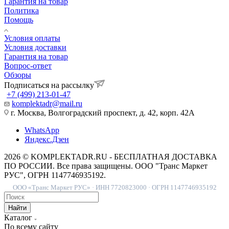
Гарантия на товар
Политика
Помощь
Условия оплаты
Условия доставки
Гарантия на товар
Вопрос-ответ
Обзоры
Подписаться на рассылку
+7 (499) 213-01-47
komplektadr@mail.ru
г. Москва, Волгоградский проспект, д. 42, корп. 42А
WhatsApp
Яндекс.Дзен
2026 © KOMPLEKTADR.RU - БЕСПЛАТНАЯ ДОСТАВКА
ПО РОССИИ. Все права защищены. ООО "Транс Маркет
РУС", ОГРН 1147746935192.
ООО «Транс Маркет РУС» · ИНН 7720823000 · ОГРН 1147746935192
Найти
Каталог
По всему сайту