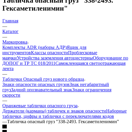
Табличка опасный груз "338-2493.
Гексаметиленимин"
Главная
—
Каталог
—
Маркировка
Комплекты ADR (наборы АДР)
Ящик для
инструментов
Классы опасности
Проблесковые
маячки
Устройства заземления автоцистерны
Оборудование по
ДОПОГ и ТР ТС 018/2011
Самоклеющаяся светоотражающая
лента
—
Таблички Опасный груз нового образца
Знаки опасности опасных грузов
Знак негабаритный
груз
Задний опознавательный знак
Знаки ограничения
скорости
—
Оранжевые таблички опасного груза
Держатели (карманы) табличек и знаков опасности
Наборные
таблички, цифры и таблички с переключателями кодов
—
Табличка опасный груз "338-2493. Гексаметиленимин"