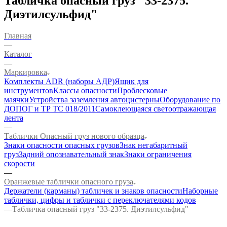
Табличка опасный груз "33-2375.
Диэтилсульфид"
Главная
—
Каталог
—
Маркировка
Комплекты ADR (наборы АДР)
Ящик для
инструментов
Классы опасности
Проблесковые
маячки
Устройства заземления автоцистерны
Оборудование по
ДОПОГ и ТР ТС 018/2011
Самоклеющаяся светоотражающая
лента
—
Таблички Опасный груз нового образца
Знаки опасности опасных грузов
Знак негабаритный
груз
Задний опознавательный знак
Знаки ограничения
скорости
—
Оранжевые таблички опасного груза
Держатели (карманы) табличек и знаков опасности
Наборные
таблички, цифры и таблички с переключателями кодов
—
Табличка опасный груз "33-2375. Диэтилсульфид"