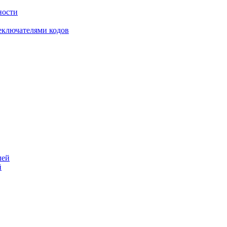
ности
еключателями кодов
й