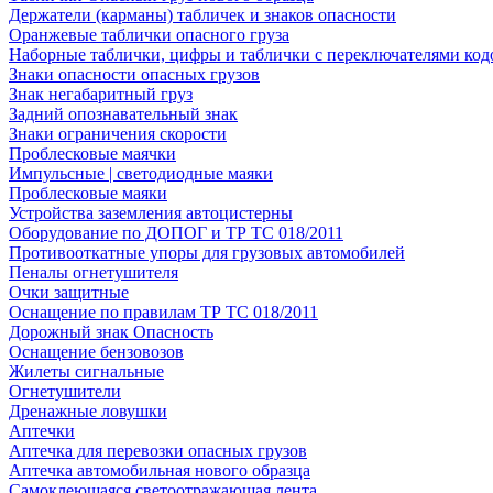
Держатели (карманы) табличек и знаков опасности
Оранжевые таблички опасного груза
Наборные таблички, цифры и таблички с переключателями код
Знаки опасности опасных грузов
Знак негабаритный груз
Задний опознавательный знак
Знаки ограничения скорости
Проблесковые маячки
Импульсные | светодиодные маяки
Проблесковые маяки
Устройства заземления автоцистерны
Оборудование по ДОПОГ и ТР ТС 018/2011
Противооткатные упоры для грузовых автомобилей
Пеналы огнетушителя
Очки защитные
Оснащение по правилам ТР ТС 018/2011
Дорожный знак Опасность
Оснащение бензовозов
Жилеты сигнальные
Огнетушители
Дренажные ловушки
Аптечки
Аптечка для перевозки опасных грузов
Аптечка автомобильная нового образца
Самоклеющаяся светоотражающая лента