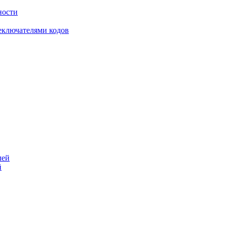
ности
еключателями кодов
й