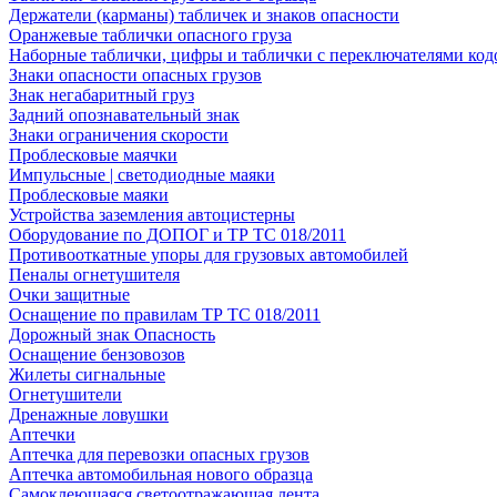
Держатели (карманы) табличек и знаков опасности
Оранжевые таблички опасного груза
Наборные таблички, цифры и таблички с переключателями код
Знаки опасности опасных грузов
Знак негабаритный груз
Задний опознавательный знак
Знаки ограничения скорости
Проблесковые маячки
Импульсные | светодиодные маяки
Проблесковые маяки
Устройства заземления автоцистерны
Оборудование по ДОПОГ и ТР ТС 018/2011
Противооткатные упоры для грузовых автомобилей
Пеналы огнетушителя
Очки защитные
Оснащение по правилам ТР ТС 018/2011
Дорожный знак Опасность
Оснащение бензовозов
Жилеты сигнальные
Огнетушители
Дренажные ловушки
Аптечки
Аптечка для перевозки опасных грузов
Аптечка автомобильная нового образца
Самоклеющаяся светоотражающая лента