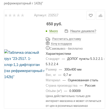
рефрижераторный r 142b)"
Артикул:
232517
650
руб.
Нашли дешевле?
Много
Рассчитать доставку
Хочу в подарок
Самовывоз - бесплатно
Характеристики
Стандарт
—
ДОПОГ пункты 5.3.2.2.1 -
5.3.2.2.4
Размер
—
300х400 мм
Вес, кг
—
0,7 кг
Материал
—
Оцинкованная сталь
Страна производства
—
Россия
Объём (м³)
—
0.00009
Цена действительна только для
интернет-магазина и может отличаться
от цен в розничных магазинах