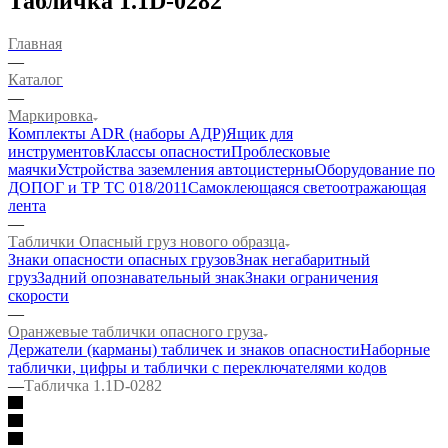
Табличка 1.1D-0282
Главная
—
Каталог
—
Маркировка
Комплекты ADR (наборы АДР)
Ящик для
инструментов
Классы опасности
Проблесковые
маячки
Устройства заземления автоцистерны
Оборудование по
ДОПОГ и ТР ТС 018/2011
Самоклеющаяся светоотражающая
лента
—
Таблички Опасный груз нового образца
Знаки опасности опасных грузов
Знак негабаритный
груз
Задний опознавательный знак
Знаки ограничения
скорости
—
Оранжевые таблички опасного груза
Держатели (карманы) табличек и знаков опасности
Наборные
таблички, цифры и таблички с переключателями кодов
—
Табличка 1.1D-0282