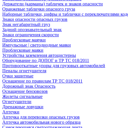
Держатели (карманы) табличек и знаков опасности
Оранжевые таблички опасного груза
Наборные таблички, цифры и таблички с переключателями код
Знаки опасности опасных грузов
Знак негабаритный груз
Задний опознавательный знак
Знаки ограничения скорости
Проблесковые маячки
Импульсные | светодиодные маяки
Проблесковые маяки
Устройства заземления автоцистерны
Оборудование по ДОПОГ и ТР ТС 018/2011
Противооткатные упоры для грузовых автомобилей
Пеналы огнетушителя
Очки защитные
Оснащение по правилам ТР ТС 018/2011
Дорожный знак Опасность
Оснащение бензовозов
Жилеты сигнальные
Огнетушители
Дренажные ловушки
Аптечки
Аптечка для перевозки опасных грузов
Аптечка автомобильная нового образца
Самоклеющаяся светоотражающая лента