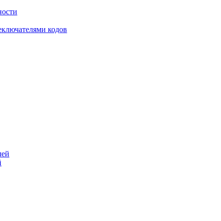
ности
еключателями кодов
й