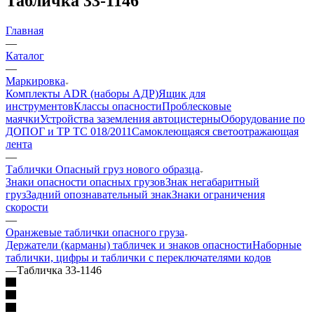
Табличка 33-1146
Главная
—
Каталог
—
Маркировка
Комплекты ADR (наборы АДР)
Ящик для
инструментов
Классы опасности
Проблесковые
маячки
Устройства заземления автоцистерны
Оборудование по
ДОПОГ и ТР ТС 018/2011
Самоклеющаяся светоотражающая
лента
—
Таблички Опасный груз нового образца
Знаки опасности опасных грузов
Знак негабаритный
груз
Задний опознавательный знак
Знаки ограничения
скорости
—
Оранжевые таблички опасного груза
Держатели (карманы) табличек и знаков опасности
Наборные
таблички, цифры и таблички с переключателями кодов
—
Табличка 33-1146