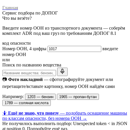
Главная
Сервис подбора по ДОПОГ
Что вы везёте?
Введите номер ООН из транспортного документа — соберём
комплект ADR под ваш груз по требованиям ДОПОГ 8.1
код опасности
Номер ООН, 4 цифры
введите
номер ООН
или
Поиск по названию вещества
📷
Фото накладной
— сфотографируйте документ или
перетащите/вставьте картинку, номер ООН найдём сами
Например:
1203 — бензин
1965 — пропан-бутан
1789 — соляная кислота
🤷
Ещё не знаю, что повезу
— подобрать оснащение машины
по классам опасности, без номера ООН →
Не получилось выполнить подбор: Unexpected token < in JSON
at position 0. Попробуйте ещё раз.