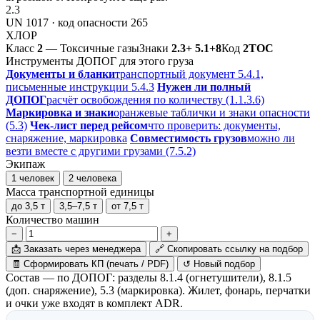
2.3
UN 1017 ·
код опасности 265
ХЛОР
Класс
2
— Токсичные газы
Знаки
2.3+ 5.1+8
Код
2TOC
Инструменты ДОПОГ для этого груза
Документы и бланки
транспортный документ 5.4.1,
письменные инструкции 5.4.3
Нужен ли полный
ДОПОГ
расчёт освобождения по количеству (1.1.3.6)
Маркировка и знаки
оранжевые таблички и знаки опасности
(5.3)
Чек-лист перед рейсом
что проверить: документы,
снаряжение, маркировка
Совместимость грузов
можно ли
везти вместе с другими грузами (7.5.2)
Экипаж
1 человек
2 человека
Масса транспортной единицы
до 3,5 т
3,5–7,5 т
от 7,5 т
Количество машин
−
+
📩
Заказать через менеджера
🔗
Скопировать ссылку на подбор
🧾
Сформировать КП (печать / PDF)
↺
Новый подбор
Состав — по ДОПОГ: разделы 8.1.4 (огнетушители), 8.1.5
(доп. снаряжение), 5.3 (маркировка). Жилет, фонарь, перчатки
и очки уже входят в комплект ADR.