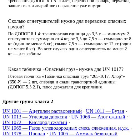
требования ДОПОГ 8.1.5: жилет, переносной фонарь, перчатки,
защита глаз и аварийное снаряжение уже внутри.
Сколько огнетушителей нужно для перевозки опасных
грузов?
По ДОПОГ 8.1.4: транспортная единица до 3,5 т — минимум 2
огнетушителя суммарно от 4 кг; от 3,5 до 7,5 т — суммарно от 8
кг (один не менее 6 кг); свыше 7,5 т — суммарно от 12 кг (один
не менее 6 кг). Во всех случаях один огнетушитель не менее 2
кг — для кабины.
Какая табличка «Опасный груз» нужна для UN 1017?
Готовая табличка «Табличка опасный груз "265-1017. Хлор"»
(650 ₽) — 2 шт, спереди и сзади транспортной единицы
(ДОПОГ 5.3.2.1), плюс держатели для крепления.
Другие грузы класса 2
UN 1001 — Ацетилен растворенный
·
UN 1011 — Бутан
·
UN 1013 — Углерода диоксид
·
UN 1066 — Азот сжатый
·
UN 1072 — Кислород сжатый
·
UN 1965 — Газов углеводородных смесь сжиженная, н.у.к.
·
UN 1978 — Пропан
·
UN 1005 — Аммиак безводный