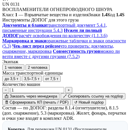
UN 0131
ВОСПЛАМЕНИТЕЛИ ОГНЕПРОВОДНОГО ШНУРА
Класс
1
— Взрывчатые вещества и изделия
Знаки
1.4
Код
1.4S
Инструменты ДОПОГ для этого груза
Документы и бланки
транспортный документ 5.4.1,
письменные инструкции 5.4.3
Нужен ли полный
ДОПОГ
расчёт освобождения по количеству (1.1.3.6)
Маркировка и знаки
оранжевые таблички и знаки опасности
(5.3)
Чек-лист перед рейсом
что проверить: документы,
снаряжение, маркировка
Совместимость грузов
можно ли
везти вместе с другими грузами (7.5.2)
Экипаж
1 человек
2 человека
Масса транспортной единицы
до 3,5 т
3,5–7,5 т
от 7,5 т
Количество машин
−
+
📩
Заказать через менеджера
🔗
Скопировать ссылку на подбор
🧾
Сформировать КП (печать / PDF)
↺
Новый подбор
Состав — по ДОПОГ: разделы 8.1.4 (огнетушители), 8.1.5
(доп. снаряжение), 5.3 (маркировка). Жилет, фонарь, перчатки
и очки уже входят в комплект ADR.
Коротко.
Для перевозки UN 0131 (Воспламенители