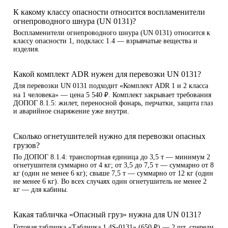
К какому классу опасности относится воспламенители
огнепроводного шнура (UN 0131)?
Воспламенители огнепроводного шнура (UN 0131) относится к
классу опасности 1, подкласс 1.4 — взрывчатые вещества и
изделия.
Какой комплект ADR нужен для перевозки UN 0131?
Для перевозки UN 0131 подходит «Комплект ADR 1 и 2 класса
на 1 человека» — цена 5 540 ₽. Комплект закрывает требования
ДОПОГ 8.1.5: жилет, переносной фонарь, перчатки, защита глаз
и аварийное снаряжение уже внутри.
Сколько огнетушителей нужно для перевозки опасных
грузов?
По ДОПОГ 8.1.4: транспортная единица до 3,5 т — минимум 2
огнетушителя суммарно от 4 кг; от 3,5 до 7,5 т — суммарно от 8
кг (один не менее 6 кг); свыше 7,5 т — суммарно от 12 кг (один
не менее 6 кг). Во всех случаях один огнетушитель не менее 2
кг — для кабины.
Какая табличка «Опасный груз» нужна для UN 0131?
Готовая табличка «Табличка 1.4S-0131» (650 ₽) — 2 шт, спереди