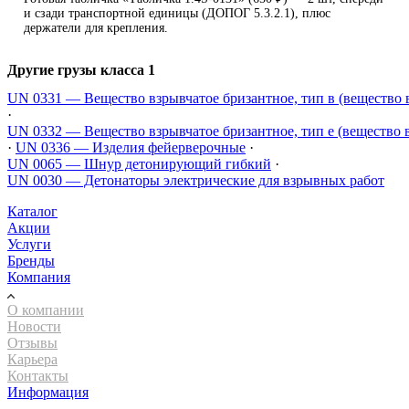
и сзади транспортной единицы (ДОПОГ 5.3.2.1), плюс
держатели для крепления.
Другие грузы класса 1
UN 0331 — Вещество взрывчатое бризантное, тип в (вещество 
·
UN 0332 — Вещество взрывчатое бризантное, тип е (вещество 
·
UN 0336 — Изделия фейерверочные
·
UN 0065 — Шнур детонирующий гибкий
·
UN 0030 — Детонаторы электрические для взрывных работ
Каталог
Акции
Услуги
Бренды
Компания
О компании
Новости
Отзывы
Карьера
Контакты
Информация