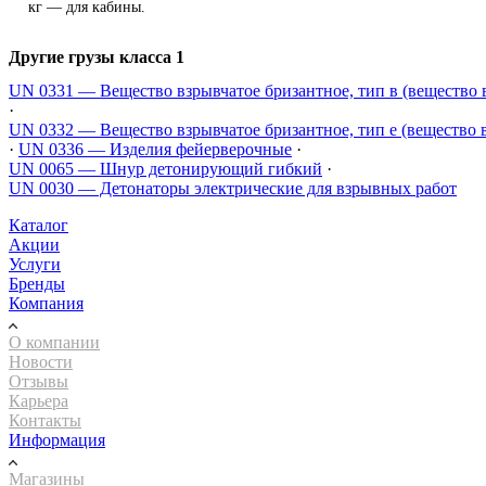
кг — для кабины.
Другие грузы класса 1
UN 0331 — Вещество взрывчатое бризантное, тип в (вещество 
·
UN 0332 — Вещество взрывчатое бризантное, тип е (вещество 
·
UN 0336 — Изделия фейерверочные
·
UN 0065 — Шнур детонирующий гибкий
·
UN 0030 — Детонаторы электрические для взрывных работ
Каталог
Акции
Услуги
Бренды
Компания
О компании
Новости
Отзывы
Карьера
Контакты
Информация
Магазины