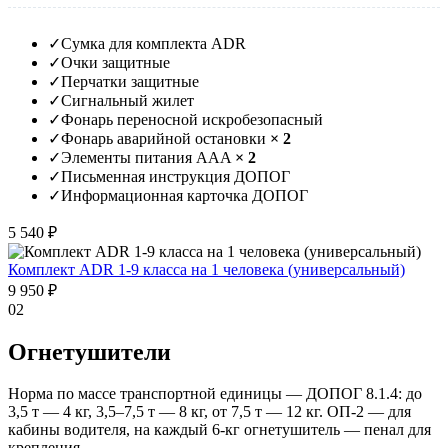
✓
Сумка для комплекта ADR
✓
Очки защитные
✓
Перчатки защитные
✓
Сигнальный жилет
✓
Фонарь переносной искробезопасный
✓
Фонарь аварийной остановки
× 2
✓
Элементы питания AAA
× 2
✓
Письменная инструкция ДОПОГ
✓
Информационная карточка ДОПОГ
5 540 ₽
Комплект ADR 1-9 класса на 1 человека (универсальный)
9 950 ₽
02
Огнетушители
Норма по массе транспортной единицы — ДОПОГ 8.1.4: до
3,5 т — 4 кг, 3,5–7,5 т — 8 кг, от 7,5 т — 12 кг. ОП-2 — для
кабины водителя, на каждый 6-кг огнетушитель — пенал для
крепления.