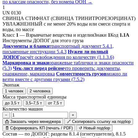
по классам опасности, без номера ООН →
1
UN 0130
СВИНЦА СТИФНАТ (СВИНЦА ТРИНИТРОРЕЗОРЦИНАТ)
УВЛАЖНЕННЫЙ с не менее 20% воды или смеси спирта и
воды, по массе
Класс
1
— Взрывчатые вещества и изделия
Знаки
1
Код
1.1A
Инструменты ДОПОГ для этого груза
Документы и бланки
транспортный документ 5.4.1,
письменные инструкции 5.4.3
Нужен ли полный
ДОПОГ
расчёт освобождения по количеству (1.1.3.6)
Маркировка и знаки
оранжевые таблички и знаки опасности
(5.3)
Чек-лист перед рейсом
что проверить: документы,
снаряжение, маркировка
Совместимость грузов
можно ли
везти вместе с другими грузами (7.5.2)
Экипаж
1 человек
2 человека
Масса транспортной единицы
до 3,5 т
3,5–7,5 т
от 7,5 т
Количество машин
−
+
📩
Заказать через менеджера
🔗
Скопировать ссылку на подбор
🧾
Сформировать КП (печать / PDF)
↺
Новый подбор
Состав — по ДОПОГ: разделы 8.1.4 (огнетушители), 8.1.5